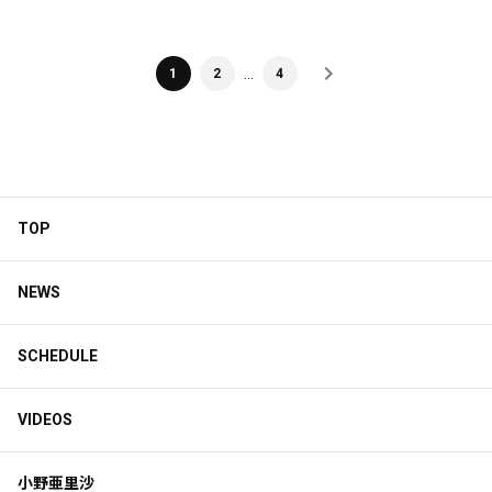
…
1
2
4
TOP
NEWS
SCHEDULE
VIDEOS
小野亜里沙