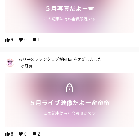
５月写真だよー🪽
この記事は有料会員限定です
9
0
1
あり子のファンクラブがBitfanを更新しました
3ヶ月前
５月ライブ映像だよー🌸🌸🌸
この記事は有料会員限定です
8
0
2