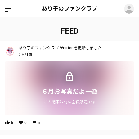
ロ
あり子のファンクラブ
FEED
あり子のファンクラブがBitfanを更新しました
2ヶ月前
６月お写真だよー🐹
この記事は有料会員限定です
6
0
5