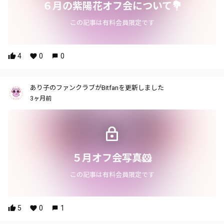
６月の紫陽花オフ会について💐
この記事は有料会員限定です
4
0
0
あり子のファンクラブがBitfanを更新しました
3ヶ月前
５月オフ会写真🐹
この記事は有料会員限定です
5
0
1