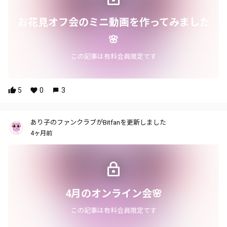
お花見オフ会のミニ動画を作ってみました
🌸
この記事は有料会員限定です
5
0
3
あり子のファンクラブがBitfanを更新しました
4ヶ月前
4月のオンライン会🌸
この記事は有料会員限定です